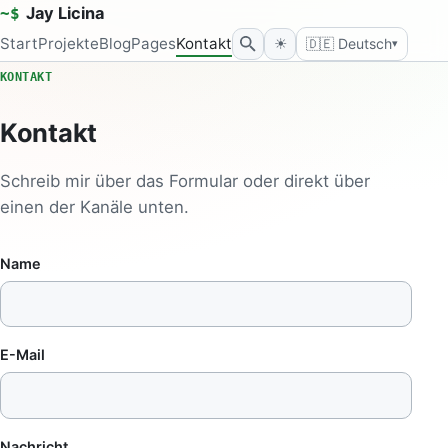
Jay Licina
~$
Start
Projekte
Blog
Pages
Kontakt
🇩🇪
Deutsch
☀
▾
KONTAKT
Kontakt
Schreib mir über das Formular oder direkt über
einen der Kanäle unten.
Name
E-Mail
Nachricht